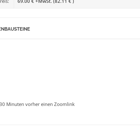
reis:
69.00 € +MwSt. (82.11 € )
ENBAUSTEINE
a 30 Minuten vorher einen Zoomlink