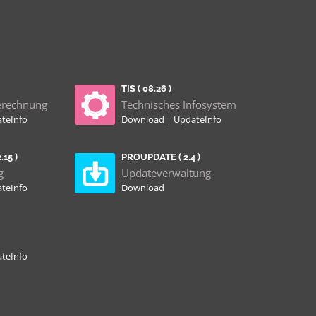
TIS ( 08.26 )
erechnung
Technisches Infosystem
teInfo
Download
|
UpdateInfo
15 )
PROUPDATE ( 2.4 )
g
Updateverwaltung
teInfo
Download
teInfo