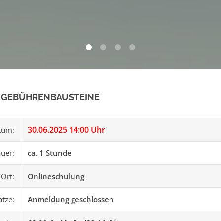
0
1
2
3
 GEBÜHRENBAUSTEINE
30.06.2025 14:00 Uhr
tum:
uer:
ca. 1 Stunde
Ort:
Onlineschulung
ätze:
Anmeldung geschlossen