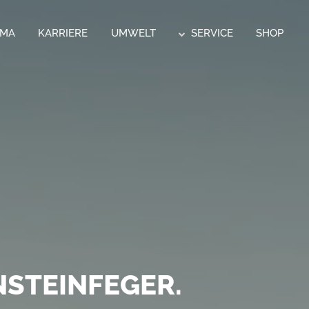
RMA
KARRIERE
UMWELT
SERVICE
SHOP
CK.
 POSTSERVICE
STEINFEGER.