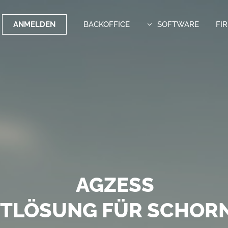
ANMELDEN
BACKOFFICE
SOFTWARE
FI
OFTWARE MIT WEITBLI
AGZESS
FE VERSENDEN MIT DEM
TTLÖSUNG FÜR SCHORN