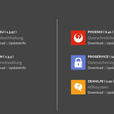
U ( 1.3.57 )
PHOENIX ( 6.41 )
zbuchhaltung
Querschnittsb
load
|
UpdateInfo
Download
|
Upda
 ( 1.3.3 )
PROSERVICE ( 12.
nverwaltung
Datensicherun
load
|
UpdateInfo
Download
|
Upda
DEXHILFE ( 1.10 )
Hilfesystem
Download
|
Upda