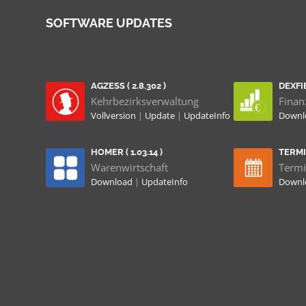
SOFTWARE UPDATES
AGZESS ( 2.8.302 )
DEXFIB
Kehrbezirksverwaltung
Finan
Vollversion
|
Update
|
UpdateInfo
Down
HOMER ( 1.03.14 )
TERMIN
Warenwirtschaft
Termi
Download
|
UpdateInfo
Down