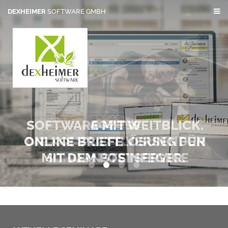
DEXHEIMER
SOFTWARE GMBH
SOFTWARE MIT WEITBLICK.
AGZESS
ONLINE BRIEFE VERSENDEN
DIE KOMPLETTLÖSUNG FÜR
MIT DEM POSTSERVICE
SCHORNSTEINFEGER.
0
1
2
3