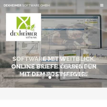
DEXHEIMER
SOFTWARE GMBH
SOFTWARE MIT WEITBLICK.
AGZESS
ONLINE BRIEFE VERSENDEN
DIE KOMPLETTLÖSUNG FÜR
MIT DEM POSTSERVICE
SCHORNSTEINFEGER.
0
1
2
3