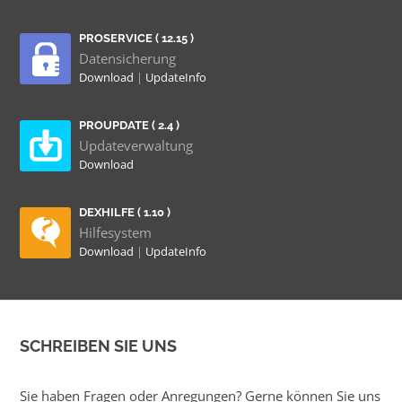
PROSERVICE ( 12.15 )
Datensicherung
Download
|
UpdateInfo
PROUPDATE ( 2.4 )
Updateverwaltung
Download
DEXHILFE ( 1.10 )
Hilfesystem
Download
|
UpdateInfo
SCHREIBEN SIE UNS
Sie haben Fragen oder Anregungen? Gerne können Sie uns